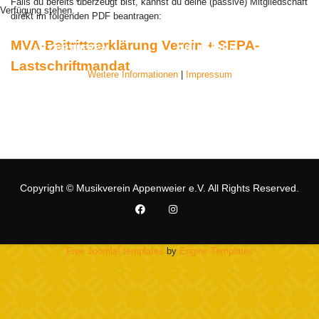
Falls du bereits überzeugt bist, kannst du deine (passive) Mitgliedschaft
Verfügung stehen.
direkt im folgenden PDF beantragen:
MVA-Beitrittserklärung Verein + SEPA-
AKZEPTIEREN
ABLEHNEN
Lastschriftmandat
Weitere Informationen
|
Impressum
Copyright © Musikverein Appenweier e.V. All Rights Reserved.
Free Joomla! templates
by
Engine Templates