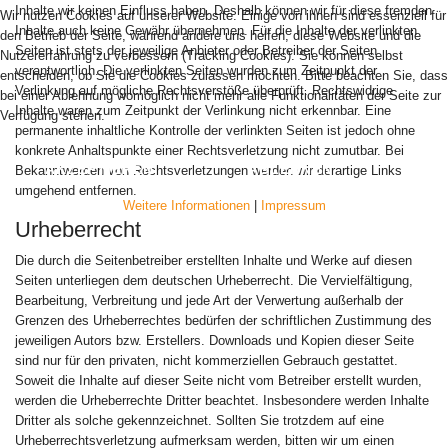
Inhalte wir keinen Einfluss haben. Deshalb können wir für diese fremden
Wir nutzen Cookies auf unserer Website. Einige von ihnen sind essenziell für
Inhalte auch keine Gewähr übernehmen. Für die Inhalte der verlinkten
den Betrieb der Seite, während andere uns helfen, diese Website und die
Seiten ist stets der jeweilige Anbieter oder Betreiber der Seiten
Nutzererfahrung zu verbessern (Tracking Cookies). Sie können selbst
verantwortlich. Die verlinkten Seiten wurden zum Zeitpunkt der
entscheiden, ob Sie die Cookies zulassen möchten. Bitte beachten Sie, dass
Verlinkung auf mögliche Rechtsverstöße überprüft. Rechtswidrige
bei einer Ablehnung womöglich nicht mehr alle Funktionalitäten der Seite zur
Inhalte waren zum Zeitpunkt der Verlinkung nicht erkennbar. Eine
Verfügung stehen.
permanente inhaltliche Kontrolle der verlinkten Seiten ist jedoch ohne
konkrete Anhaltspunkte einer Rechtsverletzung nicht zumutbar. Bei
AKZEPTIEREN
ABLEHNEN
Bekanntwerden von Rechtsverletzungen werden wir derartige Links
umgehend entfernen.
Weitere Informationen
|
Impressum
Urheberrecht
Die durch die Seitenbetreiber erstellten Inhalte und Werke auf diesen
Seiten unterliegen dem deutschen Urheberrecht. Die Vervielfältigung,
Bearbeitung, Verbreitung und jede Art der Verwertung außerhalb der
Grenzen des Urheberrechtes bedürfen der schriftlichen Zustimmung des
jeweiligen Autors bzw. Erstellers. Downloads und Kopien dieser Seite
sind nur für den privaten, nicht kommerziellen Gebrauch gestattet.
Soweit die Inhalte auf dieser Seite nicht vom Betreiber erstellt wurden,
werden die Urheberrechte Dritter beachtet. Insbesondere werden Inhalte
Dritter als solche gekennzeichnet. Sollten Sie trotzdem auf eine
Urheberrechtsverletzung aufmerksam werden, bitten wir um einen